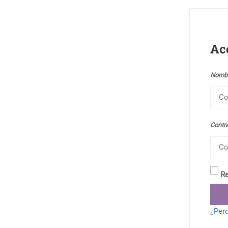
Ac
Nombr
Contr
R
¿Perd