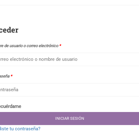
ceder
e de usuario o correo electrónico
*
aseña
*
ecuérdame
INICIAR SESIÓN
iste tu contraseña?